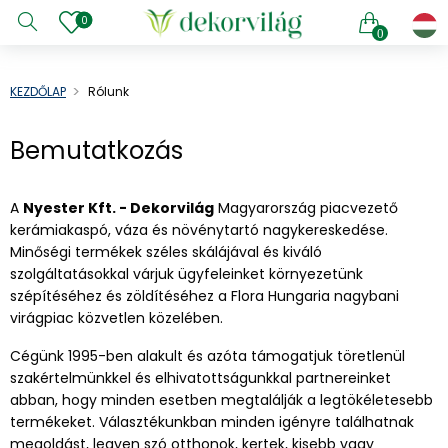
0
0
KEZDŐLAP
Rólunk
Bemutatkozás
A
Nyester Kft. - Dekorvilág
Magyarország piacvezető
kerámiakaspó, váza és növénytartó nagykereskedése.
Minőségi termékek széles skálájával és kiváló
szolgáltatásokkal várjuk ügyfeleinket környezetünk
szépítéséhez és zöldítéséhez a Flora Hungaria nagybani
virágpiac közvetlen közelében.
Cégünk 1995-ben alakult és azóta támogatjuk töretlenül
szakértelmünkkel és elhivatottságunkkal partnereinket
abban, hogy minden esetben megtalálják a legtökéletesebb
termékeket. Választékunkban minden igényre találhatnak
megoldást, legyen szó otthonok, kertek, kisebb vagy