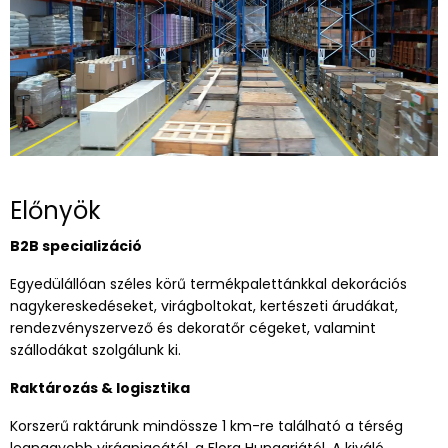
Előnyök
B2B specializáció
Egyedülállóan széles körű termékpalettánkkal dekorációs
nagykereskedéseket, virágboltokat, kertészeti árudákat,
rendezvényszervező és dekoratőr cégeket, valamint
szállodákat szolgálunk ki.
Raktározás & logisztika
Korszerű raktárunk mindössze 1 km-re található a térség
legnagyobb virágpiacától, a Flora Hungariától. A kiváló