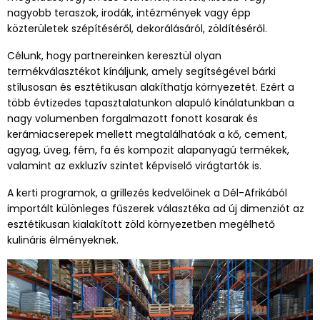
nagyobb teraszok, irodák, intézmények vagy épp
közterületek szépítéséről, dekorálásáról, zöldítéséről.
Célunk, hogy partnereinken keresztül olyan
termékválasztékot kínáljunk, amely segítségével bárki
stílusosan és esztétikusan alakíthatja környezetét. Ezért a
több évtizedes tapasztalatunkon alapuló kínálatunkban a
nagy volumenben forgalmazott fonott kosarak és
kerámiacserepek mellett megtalálhatóak a kő, cement,
agyag, üveg, fém, fa és kompozit alapanyagú termékek,
valamint az exkluzív szintet képviselő virágtartók is.
A kerti programok, a grillezés kedvelőinek a Dél-Afrikából
importált különleges fűszerek választéka ad új dimenziót az
esztétikusan kialakított zöld környezetben megélhető
kulináris élményeknek.