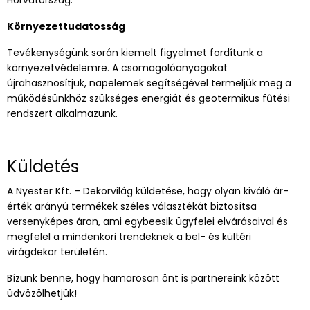
Környezettudatosság
Tevékenységünk során kiemelt figyelmet fordítunk a
környezetvédelemre. A csomagolóanyagokat
újrahasznosítjuk, napelemek segítségével termeljük meg a
működésünkhöz szükséges energiát és geotermikus fűtési
rendszert alkalmazunk.
Küldetés
A Nyester Kft. – Dekorvilág küldetése, hogy olyan kiváló ár-
érték arányú termékek széles választékát biztosítsa
versenyképes áron, ami egybeesik ügyfelei elvárásaival és
megfelel a mindenkori trendeknek a bel- és kültéri
virágdekor területén.
Bízunk benne, hogy hamarosan önt is partnereink között
üdvözölhetjük!