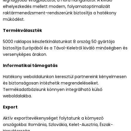
elhelyezkedés mellett modern, folyamatoptimalizált
raktármenedzsment-rendszerünk biztosítja a hatékony
működést.
Termékválaszték
5000 raklapos készletkínálatunkat 8 ország 50 gyártója
biztosítja Európából és a Távol-Keletről kiváló minőségben és
versenyképes árakon.
Informatikai támogatás
Hatékony weboldalunkon keresztül partnereink kényelmesen
és biztonságosan intézhetik megrendeléseiket.
Termékadatbázisunk könnyen integrálható külső
weboldalakba.
Export
Aktív exporttevékenységet folytatunk a környező
országokba: Románia, Szlovákia, Kelet-Ausztria, Észak-
Horvátország.