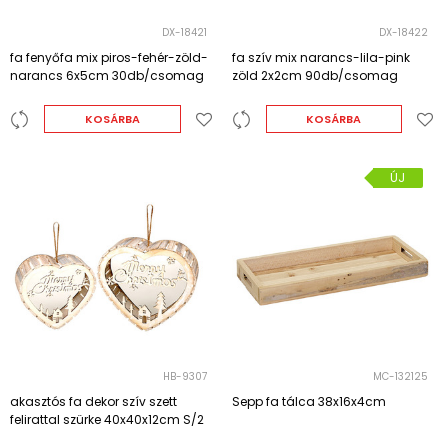
DX-18421
DX-18422
fa fenyőfa mix piros-fehér-zöld-
fa szív mix narancs-lila-pink
narancs 6x5cm 30db/csomag
zöld 2x2cm 90db/csomag
KOSÁRBA
KOSÁRBA
ÚJ
HB-9307
MC-132125
akasztós fa dekor szív szett
Sepp fa tálca 38x16x4cm
felirattal szürke 40x40x12cm S/2