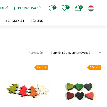
TKEZÉS
|
REGISZTRÁCIÓ
0
0
0
KAPCSOLAT
RÓLUNK
Rendezés:
Termék kód szerint növekvő
AKCIÓS
AKCIÓS