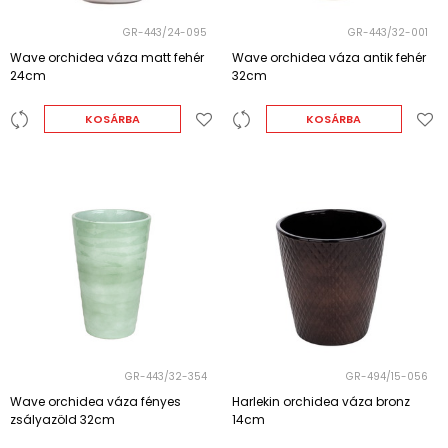
GR-443/24-095
GR-443/32-001
Wave orchidea váza matt fehér
Wave orchidea váza antik fehér
24cm
32cm
KOSÁRBA
KOSÁRBA
GR-443/32-354
GR-494/15-056
Wave orchidea váza fényes
Harlekin orchidea váza bronz
zsályazöld 32cm
14cm