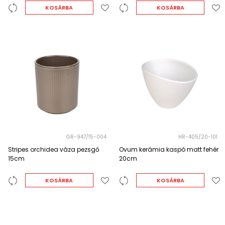
KOSÁRBA
KOSÁRBA
GR-947/15-004
HR-405/20-101
Stripes orchidea váza pezsgő
Ovum kerámia kaspó matt fehér
15cm
20cm
KOSÁRBA
KOSÁRBA