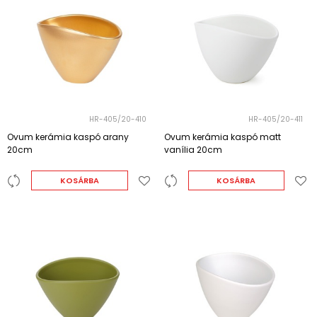
HR-405/20-410
HR-405/20-411
Ovum kerámia kaspó arany
Ovum kerámia kaspó matt
20cm
vanília 20cm
KOSÁRBA
KOSÁRBA