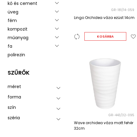
kő és cement
Toggle menu
GR-181/14-059
üveg
Toggle menu
Lingo Orchidea váza ezüst 14cm
fém
Toggle menu
kompozit
Toggle menu
KOSÁRBA
műanyag
Toggle menu
fa
Toggle menu
polirezin
SZŰRŐK
méret
forma
szín
GR-443/32-095
széria
Wave orchidea váza matt fehér
32cm