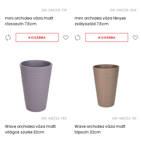
GR-343/08-178
GR-343/08-354
mini orchidea váza matt
mini orchidea váza fényes
rózsaszín 7,5cm
zsályazöld 7,5cm
KOSÁRBA
KOSÁRBA
GR-443/32-180
GR-443/32-191
Wave orchidea váza matt
Wave orchidea váza matt
világos szürke 32cm
tópszín 32cm