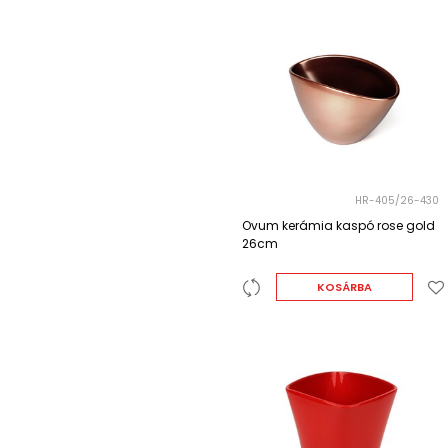
HR-405/26-430
Ovum kerámia kaspó rose gold
26cm
KOSÁRBA