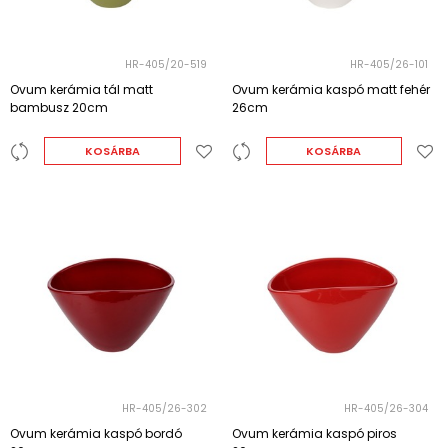
HR-405/20-519
HR-405/26-101
Ovum kerámia tál matt
Ovum kerámia kaspó matt fehér
bambusz 20cm
26cm
KOSÁRBA
KOSÁRBA
HR-405/26-302
HR-405/26-304
Ovum kerámia kaspó bordó
Ovum kerámia kaspó piros