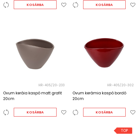
KOSÁRBA
KOSÁRBA
HR-405/20-233
HR-405/20-302
Ovum keráia kaspó matt grafit
Ovum kerámia kaspó bordó
20cm
20cm
KOSÁRBA
KOSÁRBA
TOP