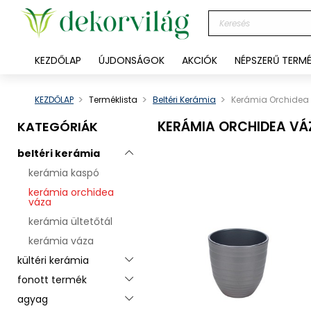
KEZDŐLAP
ÚJDONSÁGOK
AKCIÓK
NÉPSZERŰ TERM
KEZDŐLAP
Terméklista
Beltéri Kerámia
Kerámia Orchidea
KERÁMIA ORCHIDEA VÁ
KATEGÓRIÁK
beltéri kerámia
Toggle menu
kerámia kaspó
kerámia orchidea
váza
kerámia ültetőtál
kerámia váza
kültéri kerámia
Toggle menu
fonott termék
Toggle menu
agyag
Toggle menu