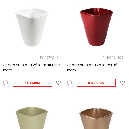
HR-407/12-101
HR-407/12-302
Quatro orchidea váza matt fehér
Quatro orchidea váza bordó
12cm
12cm
KOSÁRBA
KOSÁRBA