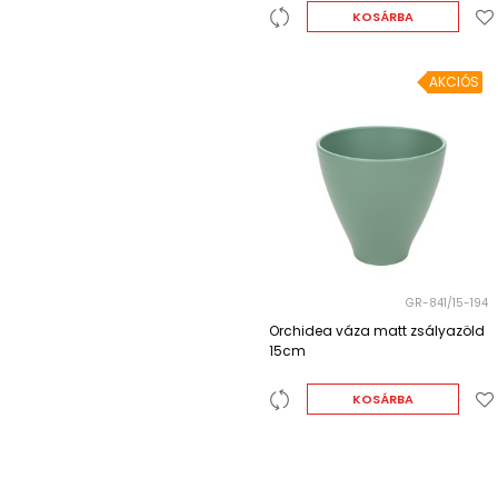
KOSÁRBA
AKCIÓS
GR-841/15-194
Orchidea váza matt zsályazöld
15cm
KOSÁRBA