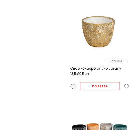
HE-2210/14-03
Circo kőkaspó antikolt arany
13,5x10,5cm
KOSÁRBA