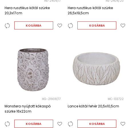
HE-2404/17
HE-2404/20
Hera rusztikus kőtál szürke
Hera rusztikus kőtál szürke
20,3x17cm
26,5x19,5cm
KOSÁRBA
KOSÁRBA
HG-21908/17
MC-133722
Monstera nyújtott kőkaspó
Lance kőtál fehér 20,5x10,5cm
szürke 16x22cm
KOSÁRBA
KOSÁRBA