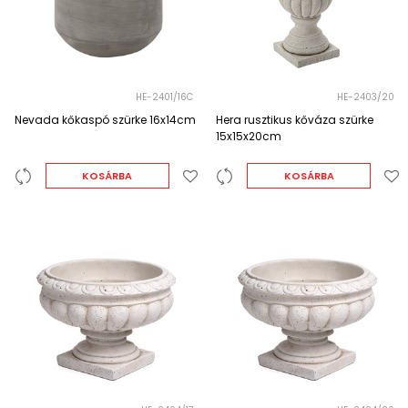
HE-2401/16C
HE-2403/20
Nevada kőkaspó szürke 16x14cm
Hera rusztikus kőváza szürke
15x15x20cm
KOSÁRBA
KOSÁRBA