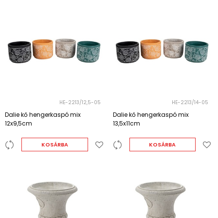
HE-2213/12,5-05
HE-2213/14-05
Dalie kő hengerkaspó mix
Dalie kő hengerkaspó mix
12x9,5cm
13,5x11cm
KOSÁRBA
KOSÁRBA