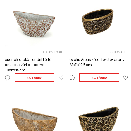
GX-8207/30
HE-2201/23-01
csónak alakú Tendril kő tál
ovális Areus kőtál fekete-arany
antikolt szürke - barna
23x11x10,5cm
30x12x15cm
KOSÁRBA
KOSÁRBA