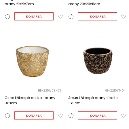
arany 21x21x7cm
arany 20x20x11cm
KOSÁRBA
KOSÁRBA
HE-2210/09-03
HE-2210/11-01
Circo kőkaspó antikolt arany
Areus kőkaspó arany-fekete
9x8cm
11x9cm
KOSÁRBA
KOSÁRBA