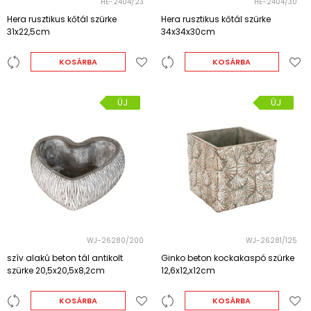
HE-2404/23
HE-2404/30
Hera rusztikus kőtál szürke
Hera rusztikus kőtál szürke
31x22,5cm
34x34x30cm
KOSÁRBA
KOSÁRBA
ÚJ
ÚJ
WJ-26280/200
WJ-26281/125
szív alakú beton tál antikolt
Ginko beton kockakaspó szürke
szürke 20,5x20,5x8,2cm
12,6x12,x12cm
KOSÁRBA
KOSÁRBA