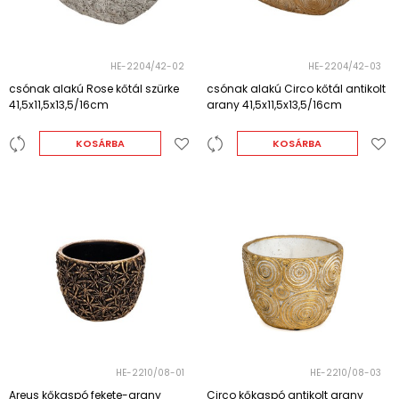
HE-2204/42-02
HE-2204/42-03
csónak alakú Rose kőtál szürke
csónak alakú Circo kőtál antikolt
41,5x11,5x13,5/16cm
arany 41,5x11,5x13,5/16cm
KOSÁRBA
KOSÁRBA
HE-2210/08-01
HE-2210/08-03
Areus kőkaspó fekete-arany
Circo kőkaspó antikolt arany