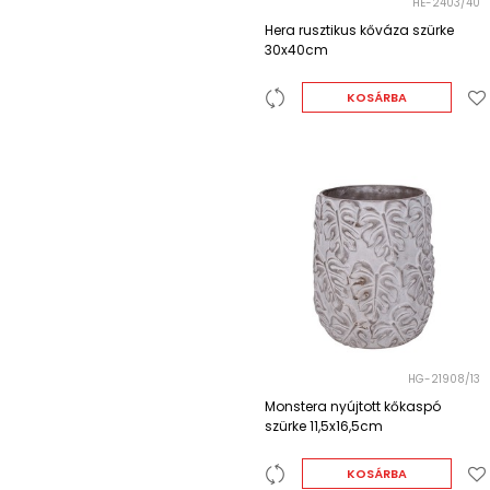
HE-2403/40
Hera rusztikus kőváza szürke
30x40cm
KOSÁRBA
HG-21908/13
Monstera nyújtott kőkaspó
szürke 11,5x16,5cm
KOSÁRBA