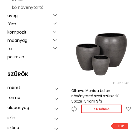
kő növénytartó
üveg
Toggle menu
fém
Toggle menu
kompozit
Toggle menu
műanyag
Toggle menu
fa
Toggle menu
polirezin
SZŰRŐK
DT-3551A0
méret
Ottawa Monica beton
növénytartó szett szürke 28-
forma
56x28-54cm S/3
alapanyag
KOSÁRBA
szín
TOP
széria