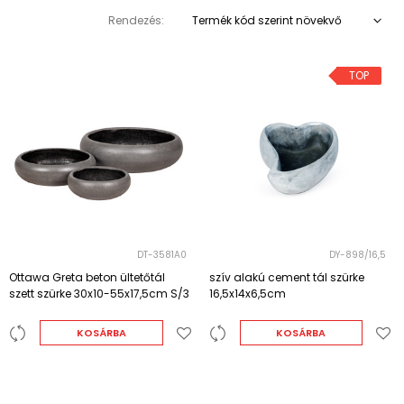
Rendezés:
Termék kód szerint növekvő
TOP
DT-3581A0
DY-898/16,5
Ottawa Greta beton ültetőtál
szív alakú cement tál szürke
szett szürke 30x10-55x17,5cm S/3
16,5x14x6,5cm
KOSÁRBA
KOSÁRBA