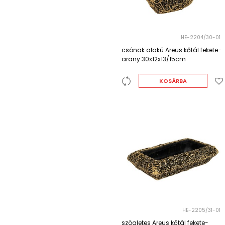
HE-2204/30-01
csónak alakú Areus kőtál fekete-
arany 30x12x13/15cm
KOSÁRBA
HE-2205/31-01
szögletes Areus kőtál fekete-