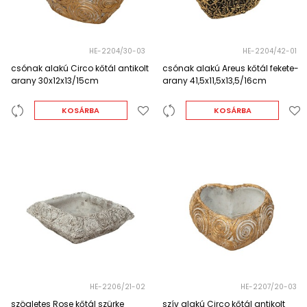
HE-2204/30-03
HE-2204/42-01
csónak alakú Circo kőtál antikolt
csónak alakú Areus kőtál fekete-
arany 30x12x13/15cm
arany 41,5x11,5x13,5/16cm
KOSÁRBA
KOSÁRBA
HE-2206/21-02
HE-2207/20-03
szögletes Rose kőtál szürke
szív alakú Circo kőtál antikolt