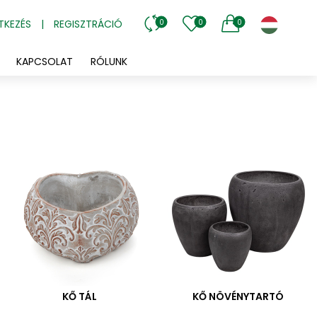
TKEZÉS
|
REGISZTRÁCIÓ
0
0
0
KAPCSOLAT
RÓLUNK
KŐ TÁL
KŐ NÖVÉNYTARTÓ