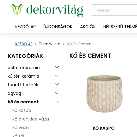
KEZDŐLAP
ÚJDONSÁGOK
AKCIÓK
NÉPSZERŰ TERM
KEZDŐLAP
Terméklista
Kő És Cement
KŐ ÉS CEMENT
KATEGÓRIÁK
beltéri kerámia
Toggle menu
kültéri kerámia
Toggle menu
fonott termék
Toggle menu
agyag
Toggle menu
kő és cement
Toggle menu
kő kaspó
kő orchidea váza
kő váza
KŐ KASPÓ
kő tál