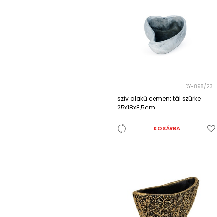
DY-898/23
szív alakú cement tál szürke
25x18x8,5cm
KOSÁRBA