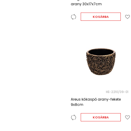
arany 30x17x7cm
KOSÁRBA
HE-2210/09-01
Areus kőkaspó arany-fekete
9x8cm
KOSÁRBA