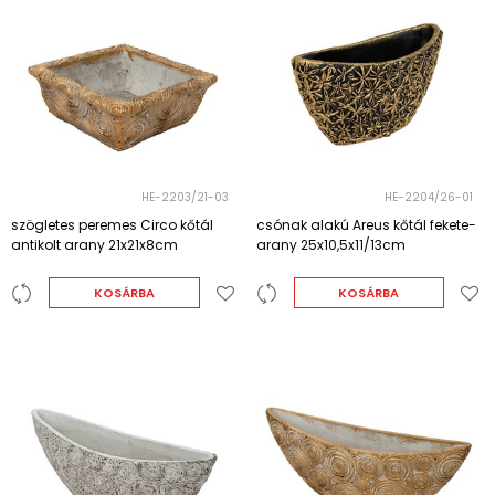
HE-2203/21-03
HE-2204/26-01
szögletes peremes Circo kőtál
csónak alakú Areus kőtál fekete-
antikolt arany 21x21x8cm
arany 25x10,5x11/13cm
KOSÁRBA
KOSÁRBA