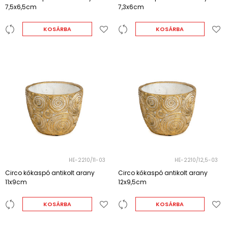
7,5x6,5cm
7,3x6cm
KOSÁRBA
KOSÁRBA
HE-2210/11-03
HE-2210/12,5-03
Circo kőkaspó antikolt arany
Circo kőkaspó antikolt arany
11x9cm
12x9,5cm
KOSÁRBA
KOSÁRBA