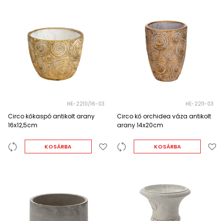
HE-2210/16-03
HE-2211-03
Circo kőkaspó antikolt arany
Circo kő orchidea váza antikolt
16x12,5cm
arany 14x20cm
KOSÁRBA
KOSÁRBA