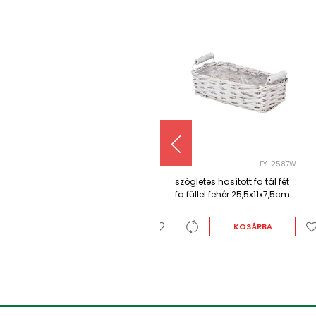
FY-2587W
GF-142/17-M
szögletes hasított fa tál fét
antikolt bambusz tál mix
fa füllel fehér 25,5x11x7,5cm
17x9cm 8db/csomag zöld-
sárga-lila rózsaszín
KOSÁRBA
KOSÁRBA