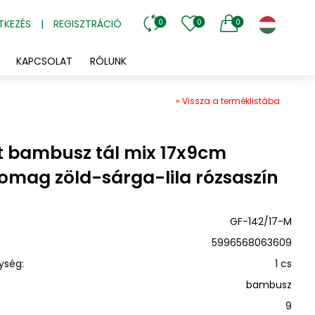
TKEZÉS
|
REGISZTRÁCIÓ
0
0
0
KAPCSOLAT
RÓLUNK
« Vissza a terméklistába
lt bambusz tál mix 17x9cm
omag zöld-sárga-lila rózsaszín
GF-142/17-M
5996568063609
ység:
1 cs
bambusz
9