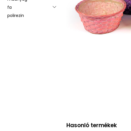
fa
Toggle menu
polirezin
Hasonló termékek