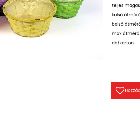
teljes maga
külső átmér
belső átmér
max átmérő
db/karton
Hozzáa