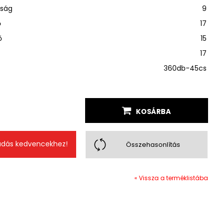
sság
9
ő
17
ő
15
17
360db-45cs
KOSÁRBA
dás kedvencekhez!
Összehasonlítás
« Vissza a terméklistába