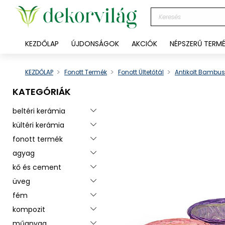
KEZDŐLAP
ÚJDONSÁGOK
AKCIÓK
NÉPSZERŰ TERM
KEZDŐLAP
Fonott Termék
Fonott Ültetőtál
Antikolt Bambu
KATEGÓRIÁK
beltéri kerámia
Toggle menu
kültéri kerámia
Toggle menu
fonott termék
Toggle menu
agyag
Toggle menu
kő és cement
Toggle menu
üveg
Toggle menu
fém
Toggle menu
kompozit
Toggle menu
műanyag
Toggle menu