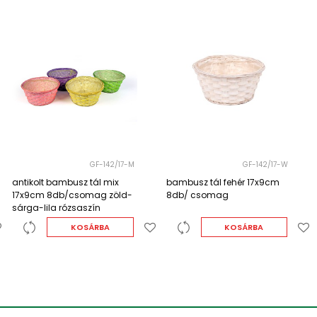
GF-142/17-W
GF-142/20-M
bambusz tál fehér 17x9cm
antikolt bambusz tál mix 20x
8db/ csomag
10cm 8db/csomag sárga-
narancs-zöld-pink
KOSÁRBA
KOSÁRBA