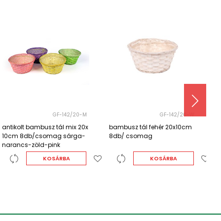
GF-142/20-W
GF-142/23-W
bambusz tál fehér 20x10cm
bambusz tál fehér 23x10cm
b
8db/ csomag
8db/ csomag
8
KOSÁRBA
KOSÁRBA