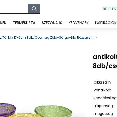
BEJELEN
ÉKEK
TERMÉKLISTA
SZEZONÁLIS
KEDVENCEK
INSPIRÁCIÓK
sz Tál Mix 17x9cm 8db/csomag Zöld-Sárga-Lila Rózsaszín
antiko
8db/cs
Cikkszám:
Vonalkód:
Rendelési eg
alapanyag
magasság