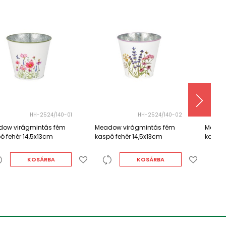
HH-2524/140-02
HH-2524/140-03
Meadow virágmintás fém
Meadow virágmintás fém
M
kaspó fehér 14,5x13cm
kaspó fehér 14,5x13cm
k
KOSÁRBA
KOSÁRBA