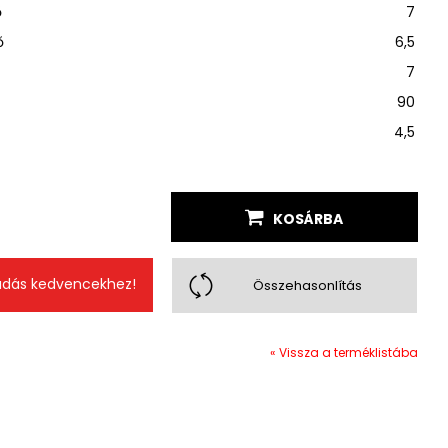
ő
7
ő
6,5
7
90
4,5
KOSÁRBA
dás kedvencekhez!
Összehasonlítás
« Vissza a terméklistába