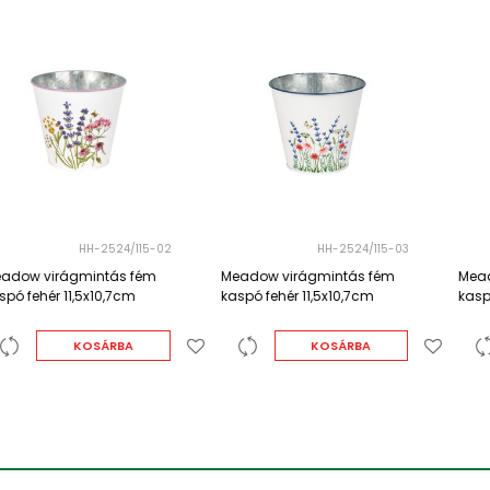
HH-2524/115-03
HH-2524/140-01
Meadow virágmintás fém
Meadow virágmintás fém
kaspó fehér 11,5x10,7cm
kaspó fehér 14,5x13cm
KOSÁRBA
KOSÁRBA