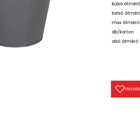
külső átmér
belső átmér
max átmérő
db/karton
alsó átmérő
Hozzáa