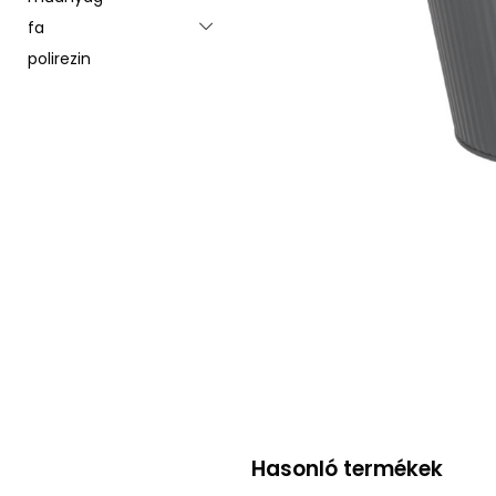
fa
Toggle menu
polirezin
Hasonló termékek