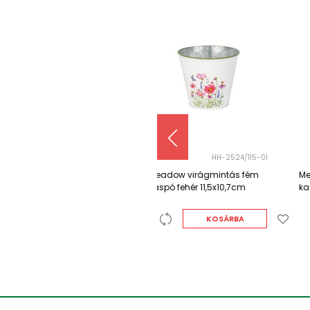
HH-2524/115-01
HH-2524/115-02
Meadow virágmintás fém
Meadow virágmintás fém
kaspó fehér 11,5x10,7cm
kaspó fehér 11,5x10,7cm
KOSÁRBA
KOSÁRBA