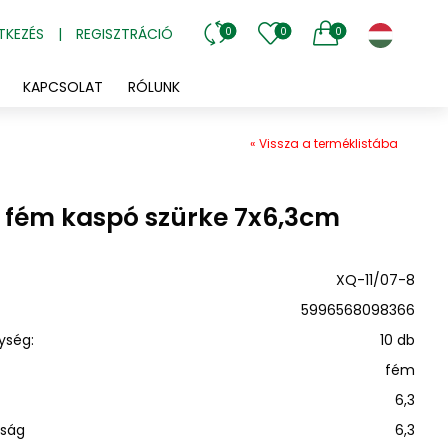
TKEZÉS
|
REGISZTRÁCIÓ
0
0
0
KAPCSOLAT
RÓLUNK
« Vissza a terméklistába
 fém kaspó szürke 7x6,3cm
XQ-11/07-8
5996568098366
ység:
10 db
fém
6,3
sság
6,3