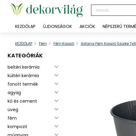
KEZDŐLAP
ÚJDONSÁGOK
AKCIÓK
NÉPSZERŰ TERM
KEZDŐLAP
Fém
Fém Kaspó
Astana Fém Kaspó Szürke 7x
KATEGÓRIÁK
beltéri kerámia
Toggle menu
kültéri kerámia
Toggle menu
fonott termék
Toggle menu
agyag
Toggle menu
kő és cement
Toggle menu
üveg
Toggle menu
fém
Toggle menu
kompozit
Toggle menu
műanyag
Toggle menu