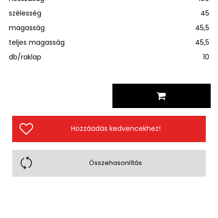
szélesség
45
magasság
45,5
teljes magasság
45,5
db/raklap
10
Hozzáadás kedvencekhez!
Összehasonlítás