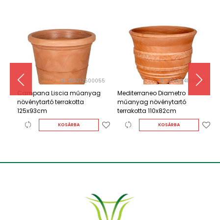
5
EL-182212500055
EL-B09504100055
Campana Liscia műanyag
Mediterraneo Diametro
M
növénytartó terrakotta
műanyag növénytartó
m
125x93cm
terrakotta 110x82cm
t
KOSÁRBA
KOSÁRBA