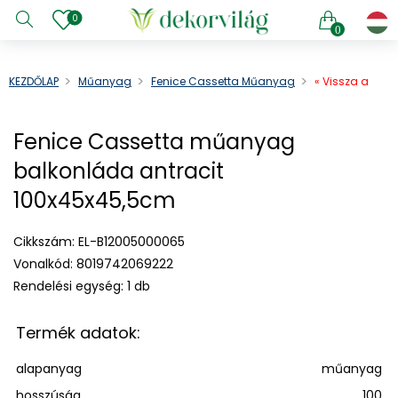
0
0
KEZDŐLAP
Műanyag
Fenice Cassetta Műanyag
« Vissza a
Balkonláda Antracit
terméklistába
100x45x45,5cm
e menu
Fenice Cassetta műanyag
e menu
balkonláda antracit
e menu
100x45x45,5cm
e menu
e menu
Cikkszám:
EL-B12005000065
e menu
Vonalkód:
8019742069222
e menu
Rendelési egység:
1 db
e menu
e menu
Termék adatok:
e menu
alapanyag
műanyag
hosszúság
100