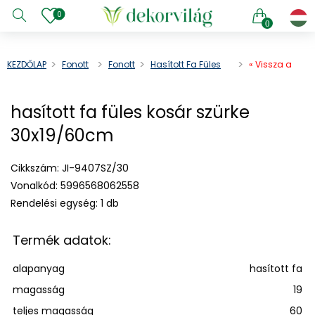
0
0
KEZDŐLAP
Fonott
Fonott
Hasított Fa Füles
« Vissza a
Termék
Kosár
Kosár Szürke
terméklistába
30x19/60cm
e menu
hasított fa füles kosár szürke
e menu
30x19/60cm
e menu
e menu
Cikkszám:
JI-9407SZ/30
e menu
Vonalkód:
5996568062558
e menu
Rendelési egység:
1 db
e menu
e menu
Termék adatok:
e menu
alapanyag
hasított fa
e menu
magasság
19
teljes magasság
60