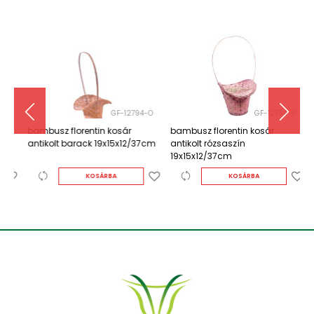
G
GF-12794-O
GF-12794-P
bambusz florentin kosár
bambusz florentin kosár
b
antikolt barack 19x15x12/37cm
antikolt rózsaszín
a
19x15x12/37cm
KOSÁRBA
KOSÁRBA