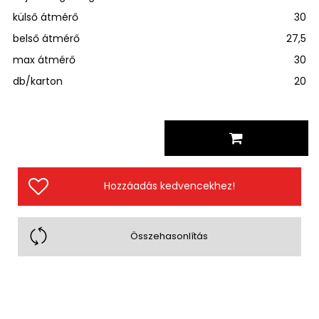
külső átmérő
30
belső átmérő
27,5
max átmérő
30
db/karton
20
Hozzáadás kedvencekhez!
Összehasonlítás