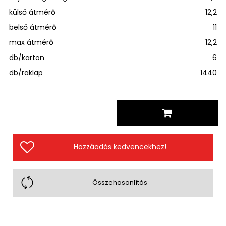
külső átmérő
12,2
belső átmérő
11
max átmérő
12,2
db/karton
6
db/raklap
1440
Hozzáadás kedvencekhez!
Összehasonlítás