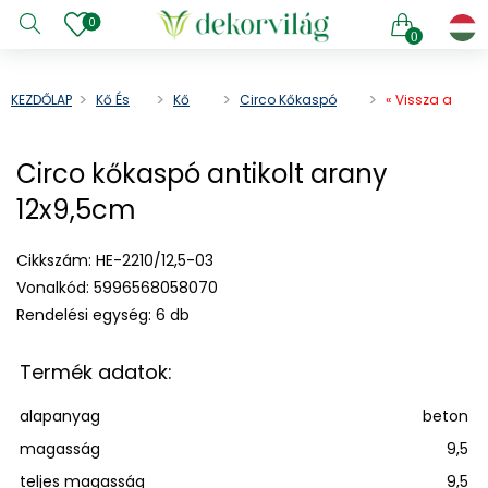
0
0
KEZDŐLAP
Kő És
Kő
Circo Kőkaspó
« Vissza a
Cement
Kaspó
Antikolt Arany
terméklistába
12x9,5cm
e menu
Circo kőkaspó antikolt arany
e menu
12x9,5cm
e menu
e menu
Cikkszám:
HE-2210/12,5-03
e menu
Vonalkód:
5996568058070
e menu
Rendelési egység:
6 db
e menu
e menu
Termék adatok:
e menu
alapanyag
beton
e menu
magasság
9,5
teljes magasság
9,5