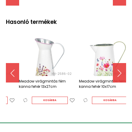
Hasonló termékek
1
HH-2586-02
HH-2587-01
Meadow virágmintás fém
Meadow virágmintás fém
M
kanna fehér 13x27cm
kanna fehér 10x17cm
k
KOSÁRBA
KOSÁRBA