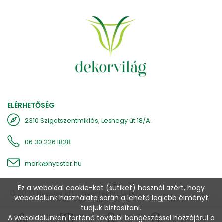
ELÉRHETŐSÉG
2310 Szigetszentmiklós, Leshegy út 18/A.
06 30 226 1828
mark@nyester.hu
Ez a weboldal cookie-kat (sütiket) használ azért, hogy
© 2020 Nyester kft. |
nyester.hu
| HUN
weboldalunk használata során a lehető legjobb élményt
tudjuk biztosítani.
>
A weboldalunkon történő további böngészéssel hozzájárul a