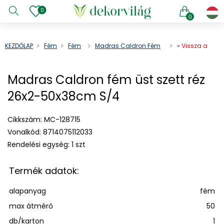
0
0
KEZDŐLAP
Fém
Fém
Madras Caldron Fém
« Vissza a
Váza
Üst Szett Réz 26x2-
terméklistába
50x38cm S/4
e menu
Madras Caldron fém üst szett réz
e menu
26x2-50x38cm S/4
e menu
e menu
Cikkszám:
MC-128715
e menu
Vonalkód:
8714075112033
e menu
Rendelési egység:
1 szt
e menu
e menu
Termék adatok:
e menu
alapanyag
fém
e menu
max átmérő
50
db/karton
1