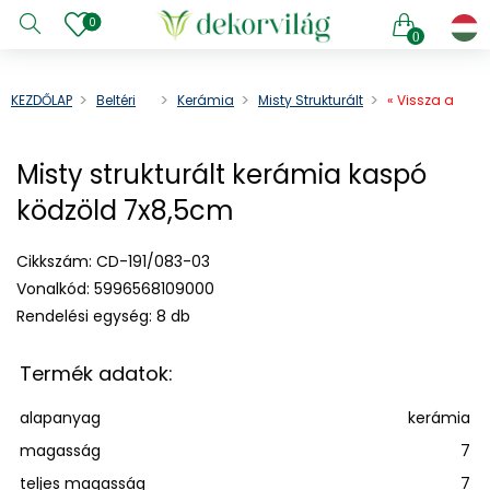
0
0
KEZDŐLAP
Beltéri
Kerámia
Misty Strukturált
« Vissza a
Kerámia
Kaspó
Kerámia Kaspó
terméklistába
Ködzöld
e menu
Misty strukturált kerámia kaspó
7x8,5cm
e menu
ködzöld 7x8,5cm
e menu
e menu
Cikkszám:
CD-191/083-03
e menu
Vonalkód:
5996568109000
e menu
Rendelési egység:
8 db
e menu
e menu
Termék adatok:
e menu
alapanyag
kerámia
e menu
magasság
7
teljes magasság
7