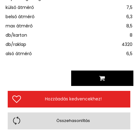
külső átmérő
7,5
belső átmérő
6,3
max átmérő
8,5
db/karton
8
db/raklap
4320
alsó átmérő
6,5
Hozzáadás kedvencekhez!
Összehasonlítás