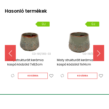
Hasonló termékek
ÚJ
ÚJ
CD-191/083-03
CD-191/135-03
Misty strukturált kerámia
Misty strukturált kerámia
Misty 
kaspó ködzöld 7x8,5cm
kaspó ködzöld 11x14cm
kaspó 
KOSÁRBA
KOSÁRBA