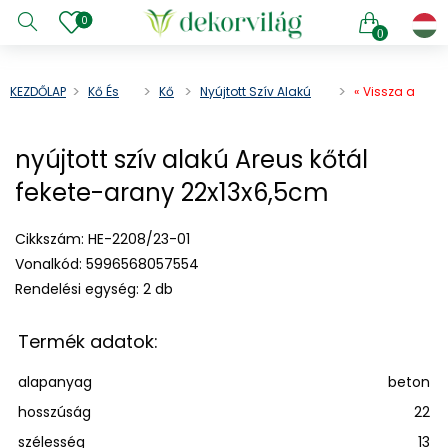
0
0
KEZDŐLAP
Kő És
Kő
Nyújtott Szív Alakú
« Vissza a
Cement
Tál
Areus Kőtál Fekete-
terméklistába
Arany 22x13x6,5cm
e menu
nyújtott szív alakú Areus kőtál
e menu
fekete-arany 22x13x6,5cm
e menu
e menu
Cikkszám:
HE-2208/23-01
e menu
Vonalkód:
5996568057554
e menu
Rendelési egység:
2 db
e menu
e menu
Termék adatok:
e menu
alapanyag
beton
e menu
hosszúság
22
szélesség
13