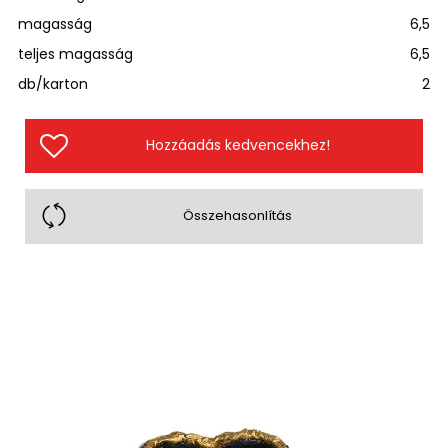
magasság
6,5
teljes magasság
6,5
db/karton
2
Hozzáadás kedvencekhez!
Összehasonlítás