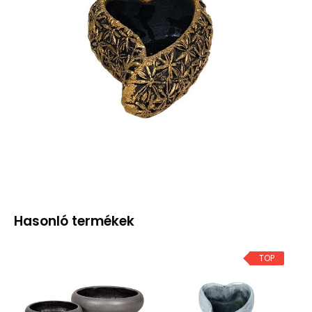
Hasonló termékek
TOP
T