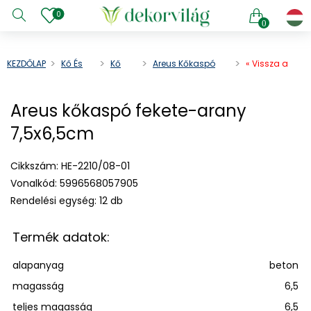
0
0
KEZDŐLAP
Kő És
Kő
Areus Kőkaspó
« Vissza a
Cement
Kaspó
Fekete-Arany
terméklistába
7,5x6,5cm
e menu
Areus kőkaspó fekete-arany
e menu
7,5x6,5cm
e menu
e menu
Cikkszám:
HE-2210/08-01
e menu
Vonalkód:
5996568057905
e menu
Rendelési egység:
12 db
e menu
e menu
Termék adatok:
e menu
alapanyag
beton
e menu
magasság
6,5
teljes magasság
6,5