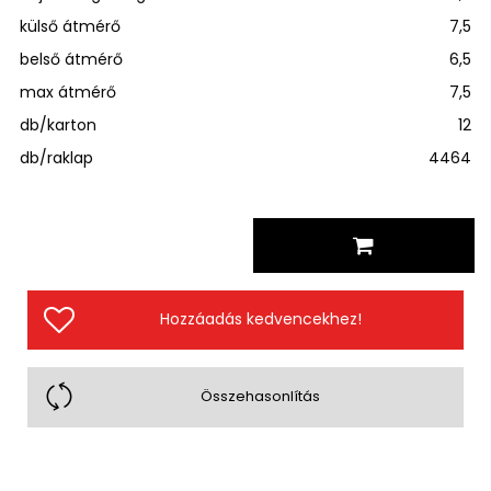
külső átmérő
7,5
belső átmérő
6,5
max átmérő
7,5
db/karton
12
db/raklap
4464
Hozzáadás kedvencekhez!
Összehasonlítás