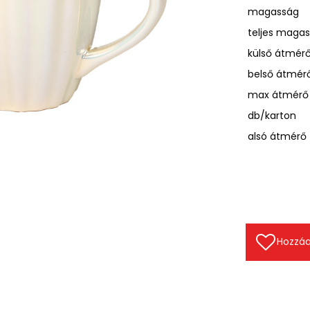
magasság
teljes maga
külső átmér
belső átmér
max átmérő
db/karton
alsó átmérő
Hozzáa