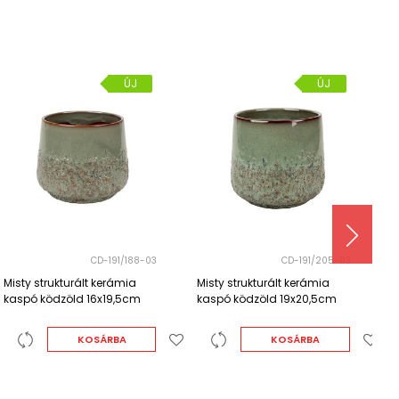
ÚJ
CD-191/205-03
CD-256/075-02
Misty strukturált kerámia
Hudson strukturált kerámia
H
kaspó ködzöld 19x20,5cm
kaspó szürke-mézbarna
k
7,5x6cm
1
KOSÁRBA
KOSÁRBA