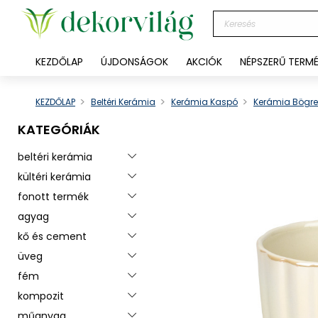
KEZDŐLAP
ÚJDONSÁGOK
AKCIÓK
NÉPSZERŰ TERM
KEZDŐLAP
Beltéri Kerámia
Kerámia Kaspó
Kerámia Bögre
KATEGÓRIÁK
beltéri kerámia
Toggle menu
kültéri kerámia
Toggle menu
fonott termék
Toggle menu
agyag
Toggle menu
kő és cement
Toggle menu
üveg
Toggle menu
fém
Toggle menu
kompozit
Toggle menu
műanyag
Toggle menu