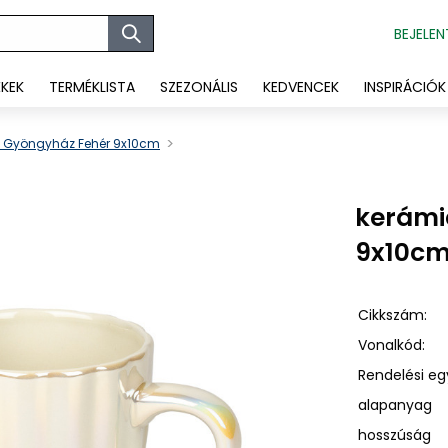
BEJELEN
ÉKEK
TERMÉKLISTA
SZEZONÁLIS
KEDVENCEK
INSPIRÁCIÓK
 Gyöngyház Fehér 9x10cm
kerámi
9x10c
Cikkszám:
Vonalkód:
Rendelési eg
alapanyag
hosszúság