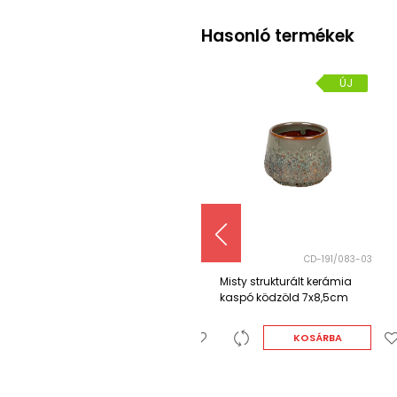
Hasonló termékek
ÚJ
ÚJ
CD-191/083-03
CD-191/135-03
Misty strukturált kerámia
Misty strukturált kerámia
kaspó ködzöld 7x8,5cm
kaspó ködzöld 11x14cm
KOSÁRBA
KOSÁRBA