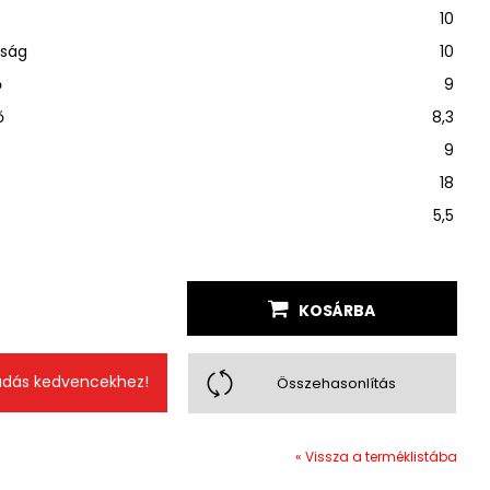
10
sság
10
ő
9
ő
8,3
9
18
5,5
KOSÁRBA
dás kedvencekhez!
Összehasonlítás
« Vissza a terméklistába