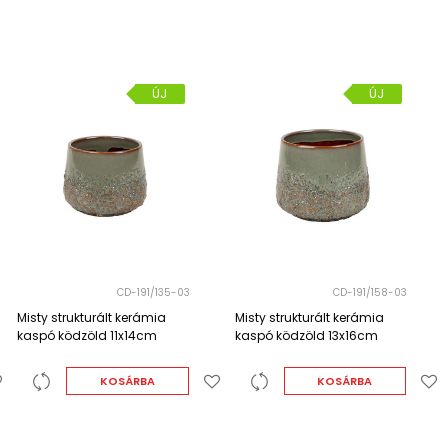
ÚJ
ÚJ
CD-191/158-03
CD-191/188-03
Misty strukturált kerámia
Misty strukturált kerámia
kaspó ködzöld 13x16cm
kaspó ködzöld 16x19,5cm
KOSÁRBA
KOSÁRBA