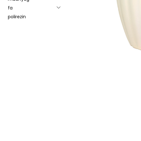
fa
Toggle menu
polirezin