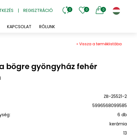
TKEZÉS
|
REGISZTRÁCIÓ
0
0
0
KAPCSOLAT
RÓLUNK
« Vissza a terméklistába
a bögre gyöngyház fehér
m
ZB-25521-2
5996568099585
ység:
6 db
kerámia
13